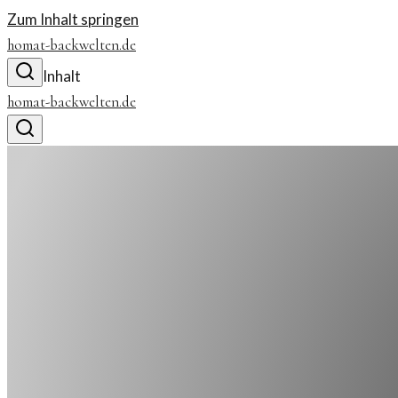
Zum Inhalt springen
homat-backwelten.de
Inhalt
homat-backwelten.de