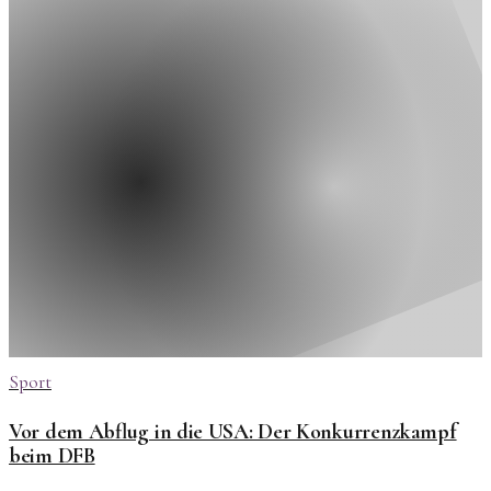
Sport
Vor dem Abflug in die USA: Der Konkurrenzkampf
beim DFB