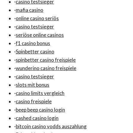
·
casino testsieger
·
mafia casino
·
online casino seriös
·
casino testsieger
·
seriöse online casinos
·
f1 casino bonus
·
Spinbetter casino
·
spinbetter casino freispiele
·
wunderino casino freispiele
·
casino testsieger
·
slots mit bonus
·
casino limits vergleich
·
casino freispiele
·
beep beep casino login
·
cashed casino login
·
bitcoin casino vodds auszahlung