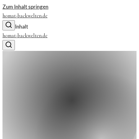
Zum Inhalt springen
homat-backwelten.de
Inhalt
homat-backwelten.de