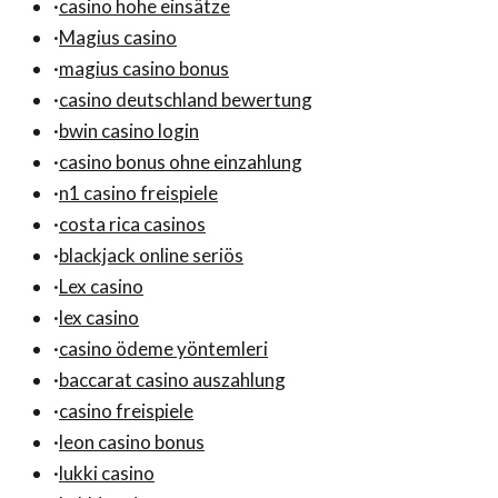
·
casino hohe einsätze
·
Magius casino
·
magius casino bonus
·
casino deutschland bewertung
·
bwin casino login
·
casino bonus ohne einzahlung
·
n1 casino freispiele
·
costa rica casinos
·
blackjack online seriös
·
Lex casino
·
lex casino
·
casino ödeme yöntemleri
·
baccarat casino auszahlung
·
casino freispiele
·
leon casino bonus
·
lukki casino