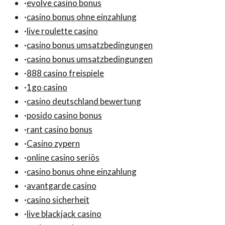
·
evolve casino bonus
·
casino bonus ohne einzahlung
·
live roulette casino
·
casino bonus umsatzbedingungen
·
casino bonus umsatzbedingungen
·
888 casino freispiele
·
1go casino
·
casino deutschland bewertung
·
posido casino bonus
·
rant casino bonus
·
Casino zypern
·
online casino seriös
·
casino bonus ohne einzahlung
·
avantgarde casino
·
casino sicherheit
·
live blackjack casino