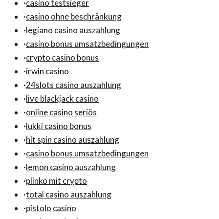
·
casino testsieger
·
casino ohne beschränkung
·
legiano casino auszahlung
·
casino bonus umsatzbedingungen
·
crypto casino bonus
·
irwin casino
·
24slots casino auszahlung
·
live blackjack casino
·
online casino seriös
·
lukki casino bonus
·
hit spin casino auszahlung
·
casino bonus umsatzbedingungen
·
lemon casino auszahlung
·
plinko mit crypto
·
total casino auszahlung
·
pistolo casino