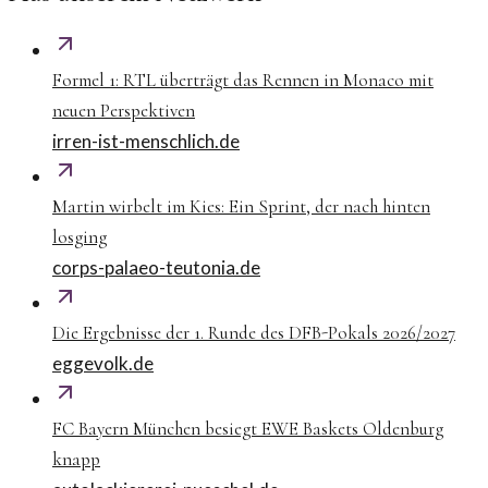
Formel 1: RTL überträgt das Rennen in Monaco mit
neuen Perspektiven
irren-ist-menschlich.de
Martin wirbelt im Kies: Ein Sprint, der nach hinten
losging
corps-palaeo-teutonia.de
Die Ergebnisse der 1. Runde des DFB-Pokals 2026/2027
eggevolk.de
FC Bayern München besiegt EWE Baskets Oldenburg
knapp