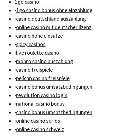
1go casino
·
1go casino bonus ohne einzahlung
·
casino deutschland auszahlung
·
online casino mit deutscher lizenz
·
casino hohe einsätze
·
spicy casinos
·
live roulette casino
·
monro casino auszahlung
·
casino freispiele
·
pelican casino freispiele
·
casino bonus umsatzbedingungen
·
revolution casino login
·
national casino bonus
·
casino bonus umsatzbedingungen
·
online casino seriös
·
online casino schweiz