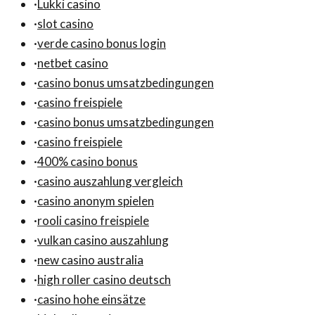
·
Lukki casino
·
slot casino
·
verde casino bonus login
·
netbet casino
·
casino bonus umsatzbedingungen
·
casino freispiele
·
casino bonus umsatzbedingungen
·
casino freispiele
·
400% casino bonus
·
casino auszahlung vergleich
·
casino anonym spielen
·
rooli casino freispiele
·
vulkan casino auszahlung
·
new casino australia
·
high roller casino deutsch
·
casino hohe einsätze