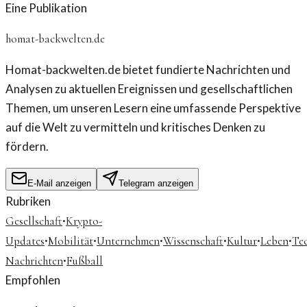
Eine Publikation
homat-backwelten.de
Homat-backwelten.de bietet fundierte Nachrichten und
Analysen zu aktuellen Ereignissen und gesellschaftlichen
Themen, um unseren Lesern eine umfassende Perspektive
auf die Welt zu vermitteln und kritisches Denken zu
fördern.
E-Mail anzeigen
Telegram anzeigen
Rubriken
·
Gesellschaft
Krypto-
·
·
·
·
·
·
Updates
Mobilität
Unternehmen
Wissenschaft
Kultur
Leben
Te
·
Nachrichten
Fußball
Empfohlen