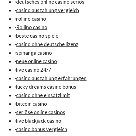
·
deutsches online casino seriös
·
casino auszahlung vergleich
·
rollino casino
·
Rollino casino
·
beste casino spiele
·
casino ohne deutsche lizenz
·
spinanga casino
·
neue online casino
·
live casino 24/7
·
casino auszahlung erfahrungen
·
lucky dreams casino bonus
·
casino ohne einsatzlimit
·
bitcoin casino
·
seriöse online casinos
·
live blackjack casino
·
casino bonus vergleich