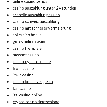
·
online casino seriös
·
casino auszahlung unter 24 stunden
·
schnelle auszahlung casino
·
casino schweiz auszahlung
·
casino mit schneller verifizierung
·
sol casino bonus
·
gutes online casino
·
casino freispiele
·
bassbet casino
·
casino oyunlari online
·
Irwin casino
·
irwin casino
·
casino bonus vergleich
·
Izzi casino
·
izzi casino online
·
crypto casino deutschland