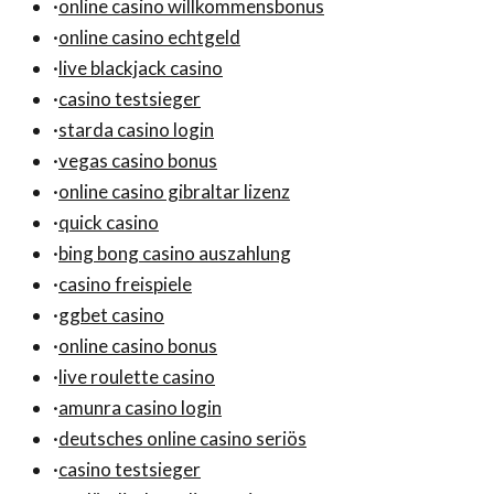
·
online casino willkommensbonus
·
online casino echtgeld
·
live blackjack casino
·
casino testsieger
·
starda casino login
·
vegas casino bonus
·
online casino gibraltar lizenz
·
quick casino
·
bing bong casino auszahlung
·
casino freispiele
·
ggbet casino
·
online casino bonus
·
live roulette casino
·
amunra casino login
·
deutsches online casino seriös
·
casino testsieger