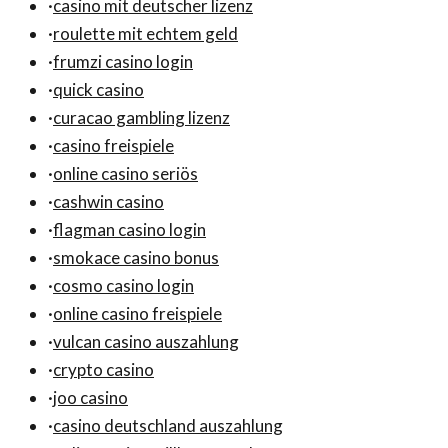
·
casino mit deutscher lizenz
·
roulette mit echtem geld
·
frumzi casino login
·
quick casino
·
curacao gambling lizenz
·
casino freispiele
·
online casino seriös
·
cashwin casino
·
flagman casino login
·
smokace casino bonus
·
cosmo casino login
·
online casino freispiele
·
vulcan casino auszahlung
·
crypto casino
·
joo casino
·
casino deutschland auszahlung