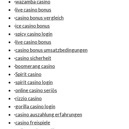
·
wazamba casino
·
live casino bonus
·
casino bonus vergleich
·
ice casino bonus
·
spicy casino login
·
live casino bonus
·
casino bonus umsatzbedingungen
·
casino sicherheit
·
boomerang casino
·
Spirit casino
·
spirit casino login
·
online casino seriös
·
rizzio casino
·
gorilla casino login
·
casino auszahlung erfahrungen
·
casino freispiele