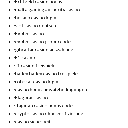
·
Echtgeld casino bonus
·
malta gaming authority casino
·
betano casino login
·
slot casino deutsch
·
Evolve casino
·
evolve casino promo code
·
gibraltar casino auszahlung
·
F1 casino
·
f1 casino freispiele
·
baden baden casino freispiele
·
robocat casino login
·
casino bonus umsatzbedingungen
·
Flagman casino
·
flagman casino bonus code
·
crypto casino ohne verifizierung
·
casino sicherheit