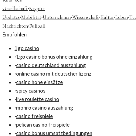
·
Gesellschaft
Krypto-
·
·
·
·
·
·
Updates
Mobilität
Unternehmen
Wissenschaft
Kultur
Leben
Te
·
Nachrichten
Fußball
Empfohlen
1go casino
·
1go casino bonus ohne einzahlung
·
casino deutschland auszahlung
·
online casino mit deutscher lizenz
·
casino hohe einsätze
·
spicy casinos
·
live roulette casino
·
monro casino auszahlung
·
casino freispiele
·
pelican casino freispiele
·
casino bonus umsatzbedingungen