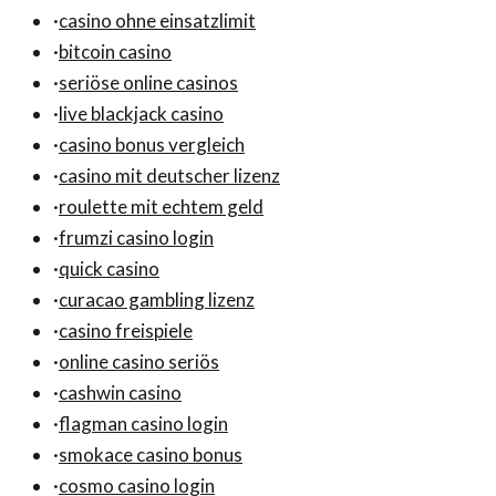
·
casino ohne einsatzlimit
·
bitcoin casino
·
seriöse online casinos
·
live blackjack casino
·
casino bonus vergleich
·
casino mit deutscher lizenz
·
roulette mit echtem geld
·
frumzi casino login
·
quick casino
·
curacao gambling lizenz
·
casino freispiele
·
online casino seriös
·
cashwin casino
·
flagman casino login
·
smokace casino bonus
·
cosmo casino login