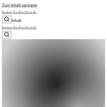
Zum Inhalt springen
homat-backwelten.de
Inhalt
homat-backwelten.de