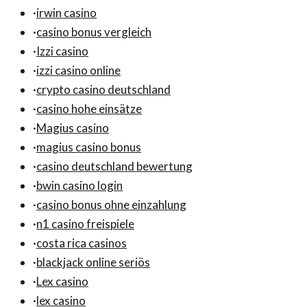
·
irwin casino
·
casino bonus vergleich
·
Izzi casino
·
izzi casino online
·
crypto casino deutschland
·
casino hohe einsätze
·
Magius casino
·
magius casino bonus
·
casino deutschland bewertung
·
bwin casino login
·
casino bonus ohne einzahlung
·
n1 casino freispiele
·
costa rica casinos
·
blackjack online seriös
·
Lex casino
·
lex casino