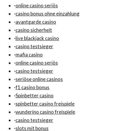
·
online casino seriös
·
casino bonus ohne einzahlung
·
avantgarde casino
·
casino sicherheit
·
live blackjack casino
·
casino testsieger
·
mafia casino
·
online casino seriös
·
casino testsieger
·
seriöse online casinos
·
f1 casino bonus
·
Spinbetter casino
·
spinbetter casino freispiele
·
wunderino casino freispiele
·
casino testsieger
·
slots mit bonus