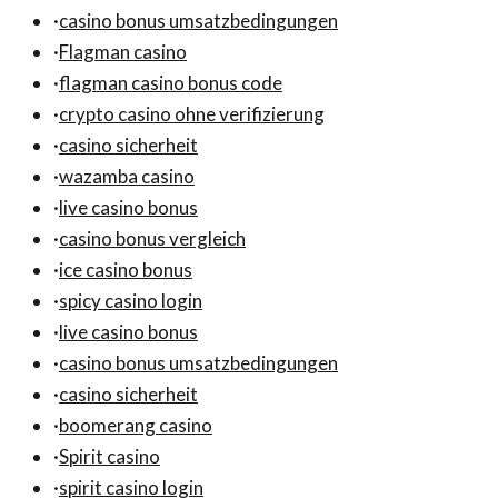
·
casino bonus umsatzbedingungen
·
Flagman casino
·
flagman casino bonus code
·
crypto casino ohne verifizierung
·
casino sicherheit
·
wazamba casino
·
live casino bonus
·
casino bonus vergleich
·
ice casino bonus
·
spicy casino login
·
live casino bonus
·
casino bonus umsatzbedingungen
·
casino sicherheit
·
boomerang casino
·
Spirit casino
·
spirit casino login