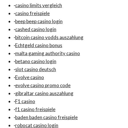
·
casino limits vergleich
·
casino freispiele
·
beep beep casino login
·
cashed casino login
·
bitcoin casino vodds auszahlung
·
Echtgeld casino bonus
·
malta gaming authority casino
·
betano casino login
·
slot casino deutsch
·
Evolve casino
·
evolve casino promo code
·
gibraltar casino auszahlung
·
F1 casino
·
f1 casino freispiele
·
baden baden casino freispiele
·
robocat casino login