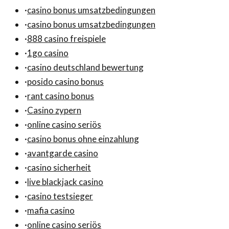
·
casino bonus umsatzbedingungen
·
casino bonus umsatzbedingungen
·
888 casino freispiele
·
1go casino
·
casino deutschland bewertung
·
posido casino bonus
·
rant casino bonus
·
Casino zypern
·
online casino seriös
·
casino bonus ohne einzahlung
·
avantgarde casino
·
casino sicherheit
·
live blackjack casino
·
casino testsieger
·
mafia casino
·
online casino seriös