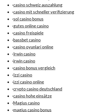
·
casino schweiz auszahlung
·
casino mit schneller verifizierung
·
sol casino bonus
·
gutes online casino
·
casino freispiele
·
bassbet casino
·
casino oyunlari online
·
Irwin casino
·
irwin casino
·
casino bonus vergleich
·
Izzi casino
·
izzi casino online
·
crypto casino deutschland
·
casino hohe einsätze
·
Magius casino
·
magius casino bonus