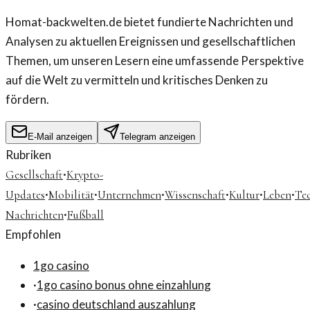
Homat-backwelten.de bietet fundierte Nachrichten und
Analysen zu aktuellen Ereignissen und gesellschaftlichen
Themen, um unseren Lesern eine umfassende Perspektive
auf die Welt zu vermitteln und kritisches Denken zu
fördern.
E-Mail anzeigen
Telegram anzeigen
Rubriken
·
Gesellschaft
Krypto-
·
·
·
·
·
·
Updates
Mobilität
Unternehmen
Wissenschaft
Kultur
Leben
Te
·
Nachrichten
Fußball
Empfohlen
1go casino
·
1go casino bonus ohne einzahlung
·
casino deutschland auszahlung