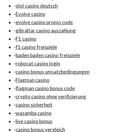
·
slot casino deutsch
·
Evolve casino
·
evolve casino promo code
·
gibraltar casino auszahlung
·
F1 casino
·
f1 casino freispiele
·
baden baden casino freispiele
·
robocat casino login
·
casino bonus umsatzbedingungen
·
Flagman casino
·
flagman casino bonus code
·
crypto casino ohne verifizierung
·
casino sicherheit
·
wazamba casino
·
live casino bonus
·
casino bonus vergleich