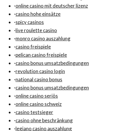
·
online casino mit deutscher lizenz
·
casino hohe einsätze
·
spicy casinos
·
live roulette casino
·
monro casino auszahlung
·
casino freispiele
·
pelican casino freispiele
·
casino bonus umsatzbedingungen
·
revolution casino login
·
national casino bonus
·
casino bonus umsatzbedingungen
·
online casino seriös
·
online casino schweiz
·
casino testsieger
·
casino ohne beschränkung
·
legiano casino auszahlung