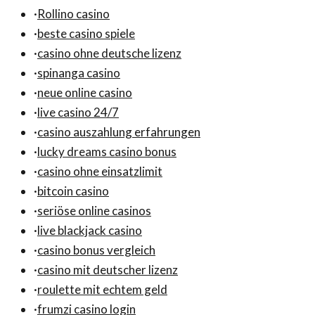
·
Rollino casino
·
beste casino spiele
·
casino ohne deutsche lizenz
·
spinanga casino
·
neue online casino
·
live casino 24/7
·
casino auszahlung erfahrungen
·
lucky dreams casino bonus
·
casino ohne einsatzlimit
·
bitcoin casino
·
seriöse online casinos
·
live blackjack casino
·
casino bonus vergleich
·
casino mit deutscher lizenz
·
roulette mit echtem geld
·
frumzi casino login