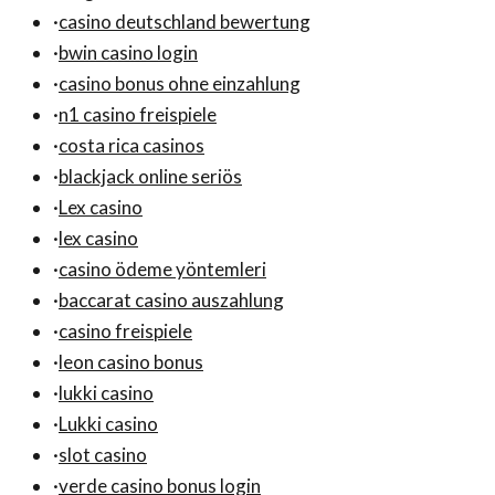
·
casino deutschland bewertung
·
bwin casino login
·
casino bonus ohne einzahlung
·
n1 casino freispiele
·
costa rica casinos
·
blackjack online seriös
·
Lex casino
·
lex casino
·
casino ödeme yöntemleri
·
baccarat casino auszahlung
·
casino freispiele
·
leon casino bonus
·
lukki casino
·
Lukki casino
·
slot casino
·
verde casino bonus login