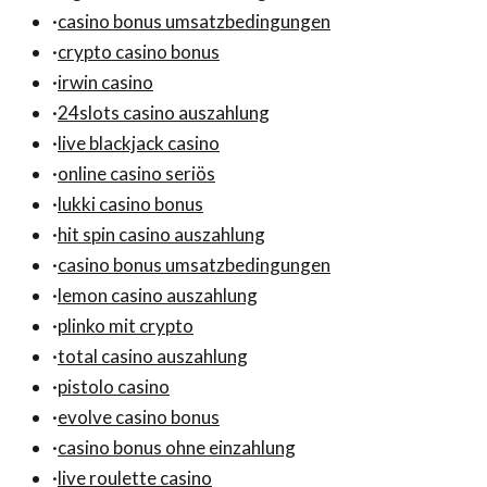
·
casino bonus umsatzbedingungen
·
crypto casino bonus
·
irwin casino
·
24slots casino auszahlung
·
live blackjack casino
·
online casino seriös
·
lukki casino bonus
·
hit spin casino auszahlung
·
casino bonus umsatzbedingungen
·
lemon casino auszahlung
·
plinko mit crypto
·
total casino auszahlung
·
pistolo casino
·
evolve casino bonus
·
casino bonus ohne einzahlung
·
live roulette casino