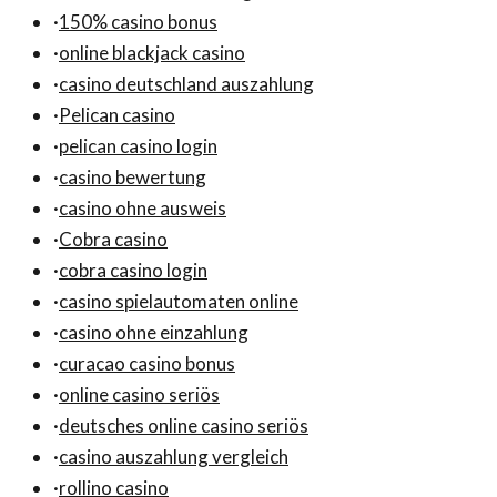
·
150% casino bonus
·
online blackjack casino
·
casino deutschland auszahlung
·
Pelican casino
·
pelican casino login
·
casino bewertung
·
casino ohne ausweis
·
Cobra casino
·
cobra casino login
·
casino spielautomaten online
·
casino ohne einzahlung
·
curacao casino bonus
·
online casino seriös
·
deutsches online casino seriös
·
casino auszahlung vergleich
·
rollino casino