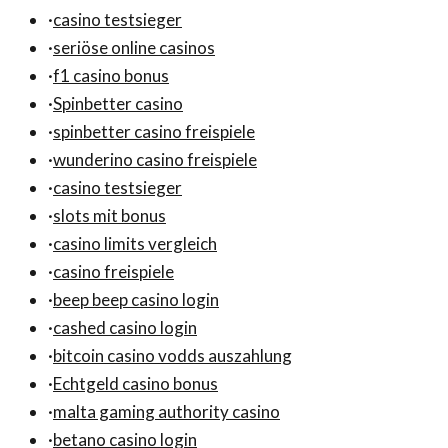
·
casino testsieger
·
seriöse online casinos
·
f1 casino bonus
·
Spinbetter casino
·
spinbetter casino freispiele
·
wunderino casino freispiele
·
casino testsieger
·
slots mit bonus
·
casino limits vergleich
·
casino freispiele
·
beep beep casino login
·
cashed casino login
·
bitcoin casino vodds auszahlung
·
Echtgeld casino bonus
·
malta gaming authority casino
·
betano casino login