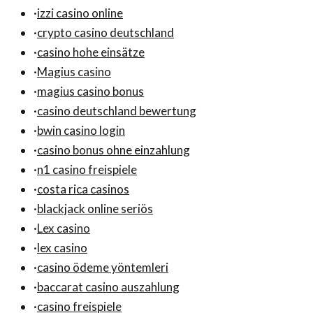
·
izzi casino online
·
crypto casino deutschland
·
casino hohe einsätze
·
Magius casino
·
magius casino bonus
·
casino deutschland bewertung
·
bwin casino login
·
casino bonus ohne einzahlung
·
n1 casino freispiele
·
costa rica casinos
·
blackjack online seriös
·
Lex casino
·
lex casino
·
casino ödeme yöntemleri
·
baccarat casino auszahlung
·
casino freispiele