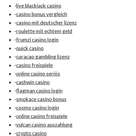
·
live blackjack casino
·
casino bonus vergleich
·
casino mit deutscher lizenz
·
roulette mit echtem geld
·
frumzi casino login
·
quick casino
·
curacao gambling lizenz
·
casino freispiele
·
online casino seriös
·
cashwin casino
·
flagman casino login
·
smokace casino bonus
·
cosmo casino login
·
online casino freispiele
·
vulcan casino auszahlung
·
crypto casino