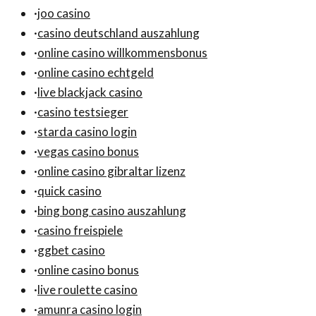
·
joo casino
·
casino deutschland auszahlung
·
online casino willkommensbonus
·
online casino echtgeld
·
live blackjack casino
·
casino testsieger
·
starda casino login
·
vegas casino bonus
·
online casino gibraltar lizenz
·
quick casino
·
bing bong casino auszahlung
·
casino freispiele
·
ggbet casino
·
online casino bonus
·
live roulette casino
·
amunra casino login