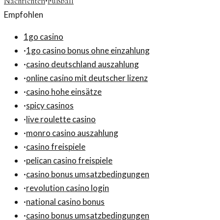
·
Nachrichten
Fußball
Empfohlen
1go casino
·
1go casino bonus ohne einzahlung
·
casino deutschland auszahlung
·
online casino mit deutscher lizenz
·
casino hohe einsätze
·
spicy casinos
·
live roulette casino
·
monro casino auszahlung
·
casino freispiele
·
pelican casino freispiele
·
casino bonus umsatzbedingungen
·
revolution casino login
·
national casino bonus
·
casino bonus umsatzbedingungen