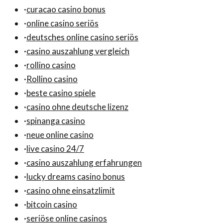
·
curacao casino bonus
·
online casino seriös
·
deutsches online casino seriös
·
casino auszahlung vergleich
·
rollino casino
·
Rollino casino
·
beste casino spiele
·
casino ohne deutsche lizenz
·
spinanga casino
·
neue online casino
·
live casino 24/7
·
casino auszahlung erfahrungen
·
lucky dreams casino bonus
·
casino ohne einsatzlimit
·
bitcoin casino
·
seriöse online casinos