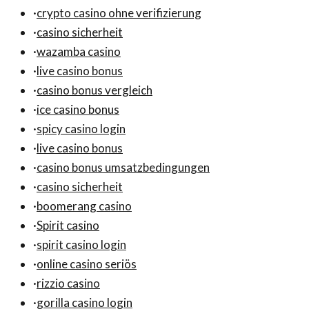
·
crypto casino ohne verifizierung
·
casino sicherheit
·
wazamba casino
·
live casino bonus
·
casino bonus vergleich
·
ice casino bonus
·
spicy casino login
·
live casino bonus
·
casino bonus umsatzbedingungen
·
casino sicherheit
·
boomerang casino
·
Spirit casino
·
spirit casino login
·
online casino seriös
·
rizzio casino
·
gorilla casino login