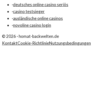
·
deutsches online casino seriös
·
casino testsieger
·
ausländische online casinos
·
novoline casino login
©
2026
·
homat-backwelten.de
Kontakt
Cookie-Richtlinie
Nutzungsbedingungen