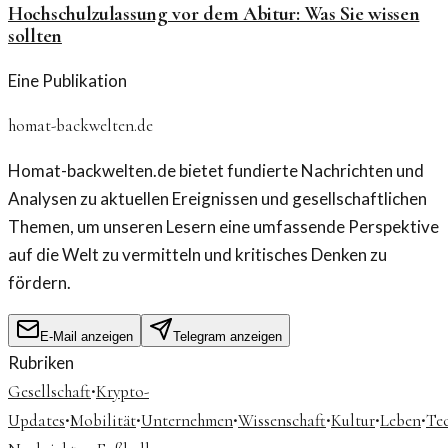
Hochschulzulassung vor dem Abitur: Was Sie wissen
sollten
Eine Publikation
homat-backwelten.de
Homat-backwelten.de bietet fundierte Nachrichten und
Analysen zu aktuellen Ereignissen und gesellschaftlichen
Themen, um unseren Lesern eine umfassende Perspektive
auf die Welt zu vermitteln und kritisches Denken zu
fördern.
E-Mail anzeigen
Telegram anzeigen
Rubriken
·
Gesellschaft
Krypto-
·
·
·
·
·
·
Updates
Mobilität
Unternehmen
Wissenschaft
Kultur
Leben
Te