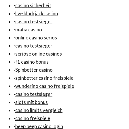
·
casino sicherheit
·
live blackjack casino
·
casino testsieger
·
mafia casino
·
online casino seriös
·
casino testsieger
·
seriöse online casinos
·
f1 casino bonus
·
Spinbetter casino
·
spinbetter casino freispiele
·
wunderino casino freispiele
·
casino testsieger
·
slots mit bonus
·
casino limits vergleich
·
casino freispiele
·
beep beep casino login